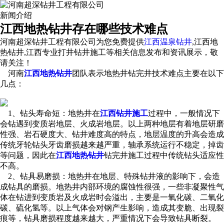
新闻介绍
江西地热钻井存在哪些技术难点
河南超深钻井工程有限公司为您免费提供
江西温泉钻井
,江西地
热钻井,江西专业打井钻井施工等相关信息发布和资讯展示，敬
请关注！
河南
江西地热钻井
团队表示地热井钻完井技术难点主要在以下
几点：
1、钻头寿命短：地热井在
江西钻井施工
过程中，一般情况下
会钻遇到变质岩地层、火成岩地层。以上两种地层有着地层研磨
性强、岩石硬度大、钻井难度高的特点，地层温度的升高会造成
传统牙轮钻头牙齿磨损越来越严重，轴承系统运行不稳定，掉齿
等问题，因此在
江西地热钻井
钻完井施工过程中传统钻头适应性
不高。
2、钻具易磨损：地热井在地层、特殊钻井液的影响下，会造
成钻具的磨损。地热井内部环境的腐蚀性很强，一些非凝聚性气
体在钻进到变质岩及火成岩时会溢出，主要是一氧化碳、二氧化
碳、硫化氢等。以上气体会对钢产生影响，造成其变脆、出现裂
痕等，钻具磨损程度越来越大，严重情况下会导致钻具断裂。