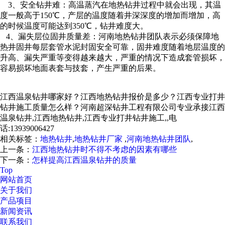
3、安全钻井难：高温蒸汽在地热钻井过程中就会出现，其温
度一般高于150℃，产层的温度随着井深深度的增加而增加，高
的时候温度可能达到350℃，钻井难度大。
4、漏失层位固井质量差：河南地热钻井团队表示必须保障地
热井固井每层套管水泥封固安全可靠，固井难度随着地层温度的
升高、漏失严重等变得越来越大，严重的情况下造成套管损坏，
容易损坏地面表套与技套，产生严重的后果。
江西温泉钻井哪家好？江西地热钻井报价是多少？江西专业打井
钻井施工质量怎么样？河南超深钻井工程有限公司专业承接江西
温泉钻井,江西地热钻井,江西专业打井钻井施工,,电
话:13939006427
相关标签：
地热钻井
,
地热钻井厂家
,
河南地热钻井团队
,
上一条：
江西地热钻井时不得不考虑的因素有哪些
下一条：
怎样提高江西温泉钻井的质量
Top
网站首页
关于我们
产品项目
新闻资讯
联系我们