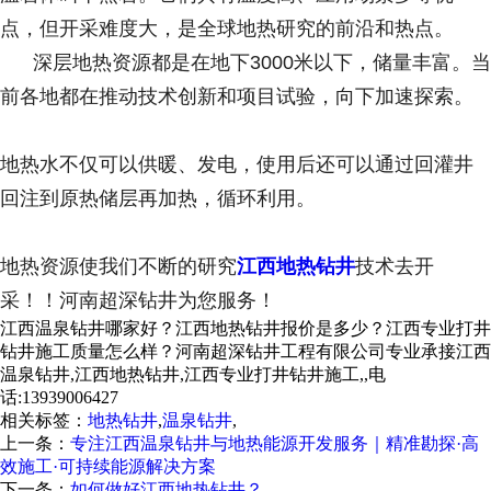
点，但开采难度大，是全球地热研究的前沿和热点。
深层地热资源都是在地下3000米以下，储量丰富。当
前各地都在推动技术创新和项目试验，向下加速探索。
地热水不仅可以供暖、发电，使用后还可以通过回灌井
回注到原热储层再加热，循环利用。
地热资源使我们不断的研究
江西地热钻井
技术去开
采！！河南超深钻井为您服务！
江西温泉钻井哪家好？江西地热钻井报价是多少？江西专业打井
钻井施工质量怎么样？河南超深钻井工程有限公司专业承接江西
温泉钻井,江西地热钻井,江西专业打井钻井施工,,电
话:13939006427
相关标签：
地热钻井
,
温泉钻井
,
上一条：
专注江西温泉钻井与地热能源开发服务｜精准勘探·高
效施工·可持续能源解决方案
下一条：
如何做好江西地热钻井？