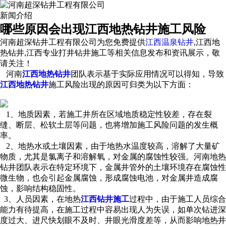
新闻介绍
哪些原因会出现江西地热钻井施工风险
河南超深钻井工程有限公司为您免费提供
江西温泉钻井
,江西地
热钻井,江西专业打井钻井施工等相关信息发布和资讯展示，敬
请关注！
河南
江西地热钻井
团队表示基于实际应用情况可以得知，导致
江西地热钻井
施工风险出现的原因可归类为以下方面：
1、地质因素，若施工井所在区域地质稳定性较差，存在裂
缝、断层、松软土层等问题，也将增加施工风险问题的发生概
率。
2、地热水或土壤因素，由于地热水温度较高，溶解了大量矿
物质，尤其是氯离子和溶解氧，对金属的腐蚀性较强。河南地热
钻井团队表示在特定环境下，金属井管外的土壤环境存在腐蚀性
微生物，也会引起金属腐蚀，形成腐蚀电池，对金属井造成腐
蚀，影响结构稳固性。
3、人员因素，在地热
江西钻井施工
过程中，由于施工人员综合
能力有待提高，在施工过程中容易出现人为失误，如单次钻进深
度过大、进尺快划眼不及时、井眼光滑度差等，从而影响地热井