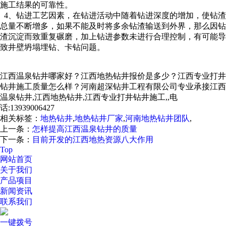
施工结果的可靠性。
4、钻进工艺因素，在钻进活动中随着钻进深度的增加，使钻渣
总量不断增多，如果不能及时将多余钻渣输送到外界，那么因钻
渣沉淀而致重复碾磨，加上钻进参数未进行合理控制，有可能导
致井壁坍塌埋钻、卡钻问题。
江西温泉钻井哪家好？江西地热钻井报价是多少？江西专业打井
钻井施工质量怎么样？河南超深钻井工程有限公司专业承接江西
温泉钻井,江西地热钻井,江西专业打井钻井施工,,电
话:13939006427
相关标签：
地热钻井
,
地热钻井厂家
,
河南地热钻井团队
,
上一条：
怎样提高江西温泉钻井的质量
下一条：
目前开发的江西地热资源八大作用
Top
网站首页
关于我们
产品项目
新闻资讯
联系我们
一键拨号