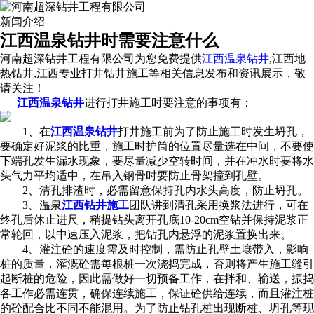
新闻介绍
江西温泉钻井时需要注意什么
河南超深钻井工程有限公司为您免费提供
江西温泉钻井
,江西地
热钻井,江西专业打井钻井施工等相关信息发布和资讯展示，敬
请关注！
江西温泉钻井
进行打井施工时要注意的事项有：
1、在
江西温泉钻井
打井施工前为了防止施工时发生坍孔，
要确定好泥浆的比重，施工时护筒的位置尽量选在中间，不要使
下端孔发生漏水现象，要尽量减少空转时间，并在冲水时要将水
头气力平均适中，在吊入钢骨时要防止骨架撞到孔壁。
2、清孔排渣时，必需留意保持孔内水头高度，防止坍孔。
3、温泉
江西钻井施工
团队讲到清孔采用换浆法进行，可在
终孔后休止进尺，稍提钻头离开孔底10-20cm空钻并保持泥浆正
常轮回，以中速压入泥浆，把钻孔内悬浮的泥浆置换出来。
4、灌注砼的速度需及时控制，需防止孔壁土壤带入，影响
桩的质量，灌溉砼需每根桩一次浇捣完成，否则将产生施工缝引
起断桩的危险，因此需做好一切预备工作，在拌和、输送，振捣
各工作必需连贯，确保连续施工，保证砼供给连续，而且灌注桩
的砼配合比不同不能混用。为了防止钻孔桩出现断桩、坍孔等现