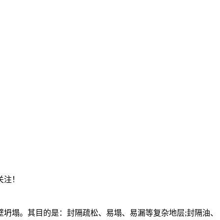
关注！
壁坍塌。其目的是：封隔疏松、易塌、易漏等复杂地层;封隔油、