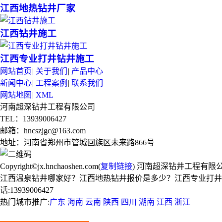
江西地热钻井厂家
江西钻井施工
江西专业打井钻井施工
网站首页
|
关于我们
|
产品中心
新闻中心
|
工程案例
|
联系我们
网站地图
|
XML
河南超深钻井工程有限公司
TEL：13939006427
邮箱：hncszjgc@163.com
地址：河南省郑州市管城回族区未来路866号
Copyright©jx.hnchaoshen.com(
复制链接
) 河南超深钻井工程有限
江西温泉钻井哪家好？江西地热钻井报价是多少？江西专业打井
话:13939006427
热门城市推广:
广东
海南
云南
陕西
四川
湖南
江西
浙江