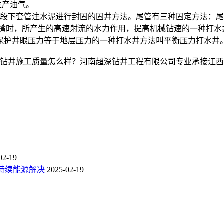
生产油气。
段下套管注水泥进行封固的固井方法。尾管有三种固定方法：尾管
喷嘴时，所产生的高速射流的水力作用，提高机械钻速的一种打水
保护井眼压力等于地层压力的一种打水井方法叫平衡压力打水井
井施工质量怎么样？河南超深钻井工程有限公司专业承接江西温泉
02-19
持续能源解决
2025-02-19