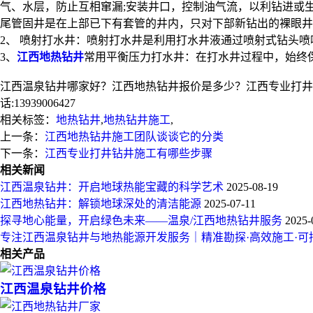
气、水层，防止互相窜漏;安装井口，控制油气流，以利钻进或
尾管固井是在上部已下有套管的井内，只对下部新钻出的裸眼井
2、 喷射打水井：喷射打水井是利用打水井液通过喷射式钻头
3、
江西地热钻井
常用平衡压力打水井：在打水井过程中，始终
江西温泉钻井哪家好？江西地热钻井报价是多少？江西专业打井钻
话:13939006427
相关标签：
地热钻井
,
地热钻井施工
,
上一条：
江西地热钻井施工团队谈谈它的分类
下一条：
江西专业打井钻井施工有哪些步骤
相关新闻
江西温泉钻井：开启地球热能宝藏的科学艺术
2025-08-19
江西地热钻井：解锁地球深处的清洁能源
2025-07-11
探寻地心能量，开启绿色未来——温泉/江西地热钻井服务
2025-
专注江西温泉钻井与地热能源开发服务｜精准勘探·高效施工·可
相关产品
江西温泉钻井价格