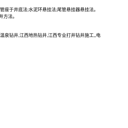
座于井底法;水泥环悬挂法;尾管悬挂器悬挂法。
井方法。
。
钻井,江西地热钻井,江西专业打井钻井施工,,电