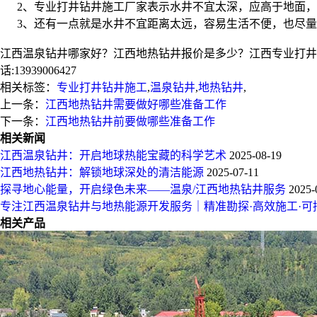
2、专业打井钻井施工厂家表示水井不宜太深，应高于地面，
3、还有一点就是水井不宜距离太远，容易生活不便，也尽量
江西温泉钻井哪家好？江西地热钻井报价是多少？江西专业打井钻
话:13939006427
相关标签：
专业打井钻井施工
,
温泉钻井
,
地热钻井
,
上一条：
江西地热钻井需要做好哪些准备工作
下一条：
江西地热钻井前要做哪些准备工作
相关新闻
江西温泉钻井：开启地球热能宝藏的科学艺术
2025-08-19
江西地热钻井：解锁地球深处的清洁能源
2025-07-11
探寻地心能量，开启绿色未来——温泉/江西地热钻井服务
2025-
专注江西温泉钻井与地热能源开发服务｜精准勘探·高效施工·可
相关产品