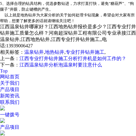
5、选择合理的钻具结构，优选参数钻进，力求打直打快，避免“糖葫芦”、“狗
腿子”井眼，防止键槽的产生。
以上就是地热钻井为大家分析的关于如何处理卡钻现象，希望会对大家有所
帮助，想要了解更多的话就请继续关注吧！
江西温泉钻井哪家好？江西地热钻井报价是多少？江西专业打井
钻井施工质量怎么样？河南超深钻井工程有限公司专业承接江西
温泉钻井,江西地热钻井,江西专业打井钻井施工,,电
话:13939006427
相关标签：
温泉钻井
,
地热钻井
,
专业打井钻井施工
,
上一条：
江西专业打井钻井施工分析打井机是如何工作的？
下一条：
江西温泉钻井分析泡温泉时要注意什么
Top
网站首页
关于我们
产品项目
新闻资讯
联系我们
一键拨号
产品项目