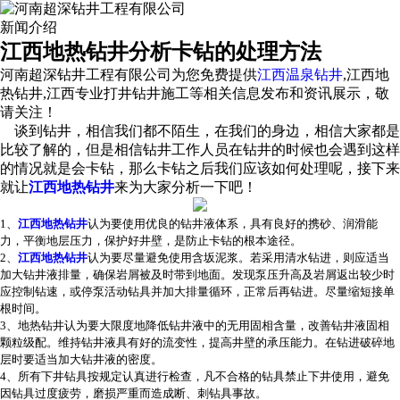
新闻介绍
江西地热钻井分析卡钻的处理方法
河南超深钻井工程有限公司为您免费提供
江西温泉钻井
,江西地
热钻井,江西专业打井钻井施工等相关信息发布和资讯展示，敬
请关注！
谈到钻井，相信我们都不陌生，在我们的身边，相信大家都是
比较了解的，但是相信钻井工作人员在钻井的时候也会遇到这样
的情况就是会卡钻，那么卡钻之后我们应该如何处理呢，接下来
就让
江西地热钻井
来为大家分析一下吧！
1、
江西地热钻井
认为要使用优良的钻井液体系，具有良好的携砂、润滑能
力，平衡地层压力，保护好井壁，是防止卡钻的根本途径。
2、
江西地热钻井
认为要尽量避免使用含坂泥浆。若采用清水钻进，则应适当
加大钻井液排量，确保岩屑被及时带到地面。发现泵压升高及岩屑返出较少时
应控制钻速，或停泵活动钻具并加大排量循环，正常后再钻进。尽量缩短接单
根时间。
3、地热钻井认为要大限度地降低钻井液中的无用固相含量，改善钻井液固相
颗粒级配。维持钻井液具有好的流变性，提高井壁的承压能力。在钻进破碎地
层时要适当加大钻井液的密度。
4、所有下井钻具按规定认真进行检查，凡不合格的钻具禁止下井使用，避免
因钻具过度疲劳，磨损严重而造成断、刺钻具事故。