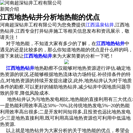
新闻介绍
江西地热钻井分析地热能的优点
河南超深钻井工程有限公司为您免费提供
江西温泉钻井
,江西地
热钻井,江西专业打井钻井施工等相关信息发布和资讯展示，敬
请关注！
对于地热能，不知道大家有多少的了解，在
江西地热钻井
中
遇见的还是比较多的，那么你知道地热能的优点是什么样的吗，
接下来就让
江西地热钻井
来为大家简要的分析一下吧！
江西地热钻井
地热勘察不仅能够对地热资源进行评估,确定地
热资源的状况,还能够根据地热流体动力场特征.补径排条件的特
点,对地热资源的持续开发提出建议,此外,地热钻井认为对于地质
条件的勘察,可以更好的辅助地热钻井,减少钻井中因地质问题导
致的异常,降低风险成本.
地热钻井认为与地热发电相比,地热能的直接利用有三大优点:
一是热能利用效率高达50%~70%,比传统地热发电5%~20的热能
利用效率高出很多;二是开发时间短得多,且投资也远比地热发电
少;三是地热直接利用,既可利用高温地热资源也可利用中低温地
热资源.
以上就是地热钻井为大家分析的关于地热能的优点，希望会