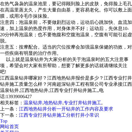
在热气袅袅的温泉池里，要记得顾到脸上的皮肤，免得脸上毛孔
在高温里蒸太久，产生大量自由基，更容易老化。你可以敷上面
膜，或用冷毛巾抹抹脸。
注意四：泡温泉前，不要做剧烈运动，运动后心跳加快、血流加
速，加上温泉的热度作用，对身体并不好；运动后，先休息10-
20分钟再泡温泉；也不要饱腹和空腹泡温泉，空腹有可能引起虚
脱。
注意五：按摩配合。适当的穴位按摩会加强温泉保健的功效，对
一些疾病有明显的治疗作用。
以上就是温泉钻井为大家分析的关于泡温泉时的五大注意事
项，希望会对大家有所帮助，想要了解更多的话就请继续关注
吧!
江西温泉钻井哪家好？江西地热钻井报价是多少？江西专业打井
钻井施工质量怎么样？河南超深钻井工程有限公司专业承接江西
温泉钻井,江西地热钻井,江西专业打井钻井施工,,电
话:13939006427
相关标签：
温泉钻井
,
地热钻井
,
专业打井钻井施工
,
上一条：
江西地热钻井分析一开钻井的工作内容及要求
下一条：
江西专业打井钻井施工分析打井小常识
Top
网站首页