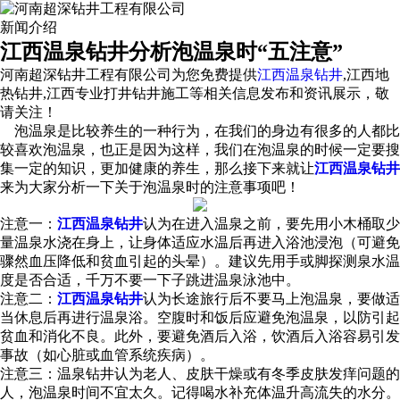
新闻介绍
江西温泉钻井分析泡温泉时“五注意”
河南超深钻井工程有限公司为您免费提供
江西温泉钻井
,江西地
热钻井,江西专业打井钻井施工等相关信息发布和资讯展示，敬
请关注！
泡温泉是比较养生的一种行为，在我们的身边有很多的人都比
较喜欢泡温泉，也正是因为这样，我们在泡温泉的时候一定要搜
集一定的知识，更加健康的养生，那么接下来就让
江西温泉钻井
来为大家分析一下关于泡温泉时的注意事项吧！
注意一：
江西温泉钻井
认为在进入温泉之前，要先用小木桶取少
量温泉水浇在身上，让身体适应水温后再进入浴池浸泡（可避免
骤然血压降低和贫血引起的头晕）。建议先用手或脚探测泉水温
度是否合适，千万不要一下子跳进温泉泳池中。
注意二：
江西温泉钻井
认为长途旅行后不要马上泡温泉，要做适
当休息后再进行温泉浴。空腹时和饭后应避免泡温泉，以防引起
贫血和消化不良。此外，要避免酒后入浴，饮酒后入浴容易引发
事故（如心脏或血管系统疾病）。
注意三：温泉钻井认为老人、皮肤干燥或有冬季皮肤发痒问题的
人，泡温泉时间不宜太久。记得喝水补充体温升高流失的水分。