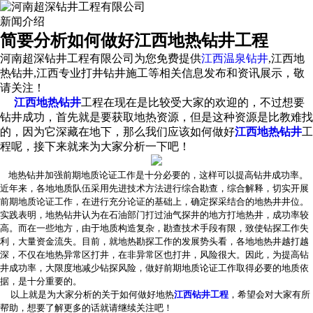
新闻介绍
简要分析如何做好江西地热钻井工程
河南超深钻井工程有限公司为您免费提供
江西温泉钻井
,江西地
热钻井,江西专业打井钻井施工等相关信息发布和资讯展示，敬
请关注！
江西地热钻井
工程在现在是比较受大家的欢迎的，不过想要
钻井成功，首先就是要获取地热资源，但是这种资源是比教难找
的，因为它深藏在地下，那么我们应该如何做好
江西地热钻井
工
程呢，接下来就来为大家分析一下吧！
地热钻井加强前期地质论证工作是十分必要的，这样可以提高钻井成功率。
近年来，各地地质队伍采用先进技术方法进行综合勘查，综合解释，切实开展
前期地质论证工作，在进行充分论证的基础上，确定探采结合的地热井井位。
实践表明，地热钻井认为在石油部门打过油气探井的地方打地热井，成功率较
高。而在一些地方，由于地质构造复杂，勘查技术手段有限，致使钻探工作失
利，大量资金流失。目前，就地热勘探工作的发展势头看，各地地热井越打越
深，不仅在地热异常区打井，在非异常区也打井，风险很大。因此，为提高钻
井成功率，大限度地减少钻探风险，做好前期地质论证工作取得必要的地质依
据，是十分重要的。
以上就是为大家分析的关于如何做好地热
江西钻井工程
，希望会对大家有所
帮助，想要了解更多的话就请继续关注吧！