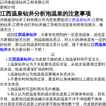
新闻介绍
江西温泉钻井分析泡温泉的注意事项
河南超深钻井工程有限公司为您免费提供
江西温泉钻井
,江西地
热钻井,江西专业打井钻井施工等相关信息发布和资讯展示，敬
请关注！
说到
江西温泉钻井
，大家首先想到的一定是泡温泉，这也是
大家都比较关注的，泡温泉顾名思义，对人们的身体是有一定的
好处的，那么在泡温泉时应该注意什么呢，接下来就让
江西温泉
钻井
来为大家分析一下吧！
1.
江西温泉钻井
认为皮肤干燥的老人泡温泉时间不宜太久。
2.温泉钻井认为下水前要先适应水温，从低水温逐渐过渡到
高水温，给血管逐渐扩张的时间。
3.温泉钻井认为泡温泉后要喝水补充水分。
4.不要长时间泡得过深，要及时让身体胸部以上露出水面或
出水去休息。
5.泡温泉时可适时用冷毛巾擦脸。
6.有人认为把温泉里的成分留在皮肤上对身体有好处，其实
不然。如果泡过硫黄或碱分浓度高的温泉不冲干净或擦干身体，
水分蒸发后留在皮肤上的浓度可能会增加数十倍，对皮肤的刺激