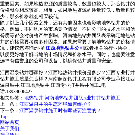
重要因素。如果地热资源的质量较高，数量也较大，那么钻井的
价格就会相应较高。相反，如果地热资源的质量较低，数量也较
少，那么价格就会相应较低。
除了以上几个因素之外，还有其他因素也会影响地热钻井的价
格。例如，不同地区的市场竞争情况、不同公司的技术水平和信
誉度等都会对价格产生影响。河南地热钻井团队表示确定地热钻
井的价格需要考虑多种因素。如果您需要了解地热钻井的价格情
况，建议您咨询z业的
江西地热钻井公司
或者相关的行业协会，
以便更好地了解当地的市场情况和价格水平。同时，也需要注意
选择有信誉度的公司和设备，以确保钻井质量和安全。
江西温泉钻井哪家好？江西地热钻井报价是多少？江西专业打井
钻井施工质量怎么样？河南超深钻井工程有限公司专业承接江西
温泉钻井,江西地热钻井,江西专业打井钻井施工,,电
话:13939006427
相关标签：
地热钻井
,
河南地热钻井团队
,
z业打井钻井施工
,
上一条：
江西温泉井的生态环境如何维护？
下一条：
江西温泉钻井施工时有哪些要注意的？
Top
网站首页
关于我们
产品项目