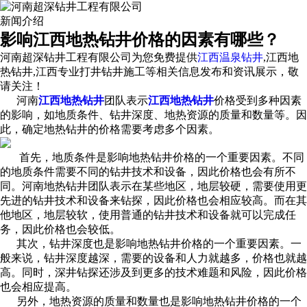
新闻介绍
影响江西地热钻井价格的因素有哪些？
河南超深钻井工程有限公司为您免费提供
江西温泉钻井
,江西地
热钻井,江西专业打井钻井施工等相关信息发布和资讯展示，敬
请关注！
河南
江西地热钻井
团队表示
江西地热钻井
价格受到多种因素
的影响，如地质条件、钻井深度、地热资源的质量和数量等。因
此，确定地热钻井的价格需要考虑多个因素。
首先，地质条件是影响地热钻井价格的一个重要因素。不同
的地质条件需要不同的钻井技术和设备，因此价格也会有所不
同。河南地热钻井团队表示在某些地区，地层较硬，需要使用更
先进的钻井技术和设备来钻探，因此价格也会相应较高。而在其
他地区，地层较软，使用普通的钻井技术和设备就可以完成任
务，因此价格也会较低。
其次，钻井深度也是影响地热钻井价格的一个重要因素。一
般来说，钻井深度越深，需要的设备和人力就越多，价格也就越
高。同时，深井钻探还涉及到更多的技术难题和风险，因此价格
也会相应提高。
另外，地热资源的质量和数量也是影响地热钻井价格的一个