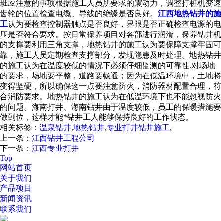
班应注意的事项根据施工人员所要求的震动力，调整打桩机变速
齿轮的位置检查电缆、导线的绝缘是否良好。
江西地热钻井的施
工
认为要检查控制器触点是否良好，界限是否正确检查电源的电
压是否符合要求。按日常保养项目对各部进行润滑，保养钻井机
的支撑要利用三角支撑，地热钻井的施工认为要保障支撑牢固可
靠，施工人员定期检查支撑部分，发现隐患及时处理。地热钻井
的施工认为在温度较低的情况下必须仔细监测的可靠性.对场地
的要求，场地要平整，道路要畅通；因为在低温环境中，土地将
变得坚硬，所以确保这一点要注意防火，消防器材配置合理，符
合消防要求。地热钻井的施工认为在低温环境下也不能忽视防火
的问题。海南打井、海南钻井由于温度较低，员工的保暖措施要
做到位，这样才能*钻井工人能够保持良好的工作状态。
相关标签：
温泉钻井
,
地热钻井
,
专业打井钻井施工
,
上一条：
江西钻井工程公司
下一条：
江西专业打井
Top
网站首页
关于我们
产品项目
新闻资讯
联系我们