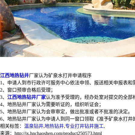
江西地热钻井
厂家认为矿泉水打井申请程序
1、申请人到市行政许可服务中心依法申领、报送相关申报表和
2、窗口预审合格后受理；
3、
江西地热钻井厂家
认为准予受理的，经办处室对提交的全部
4、地热钻井厂家认为需要听证的，组织听证会；
5、地热钻井厂家认为会审审定，做出批准或者不批准的决定。
6、地热钻井厂家认为申请人到同一窗口领取《准予矿泉水打井
相关标签：
温泉钻井
,
地热钻井
,
专业打井钻井施工
,
来源：http://jx.hnchaoshen.com/product250573.html