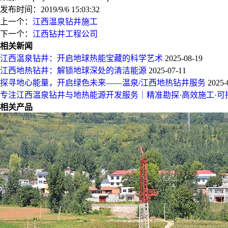
发布时间：2019/9/6 15:03:32
上一个：
江西温泉钻井施工
下一个：
江西钻井工程公司
相关新闻
江西温泉钻井：开启地球热能宝藏的科学艺术
2025-08-19
江西地热钻井：解锁地球深处的清洁能源
2025-07-11
探寻地心能量，开启绿色未来——温泉/江西地热钻井服务
2025-
专注江西温泉钻井与地热能源开发服务｜精准勘探·高效施工·可
相关产品